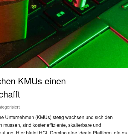
chen KMUs einen
chafft
tegorisiert
dische Unternehmen (KMUs) stetig wachsen und sich den
n müssen, sind kosteneffiziente, skalierbare und
utung. Hier bietet HCL Domino eine ideale Plattform, die es