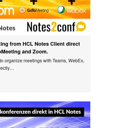
ing from HCL Notes Client direct
oMeeting and Zoom.
to organize meetings with Teams, WebEx,
rectly…