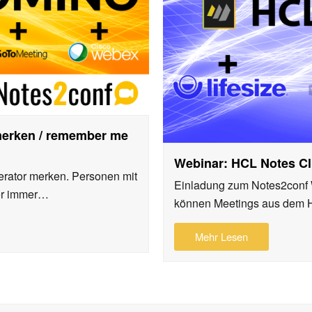
merken / remember me
Webinar: HCL Notes Cli
rator merken. Personen mit
Einladung zum Notes2conf W
er immer…
können Meetings aus dem 
Mehr Lesen