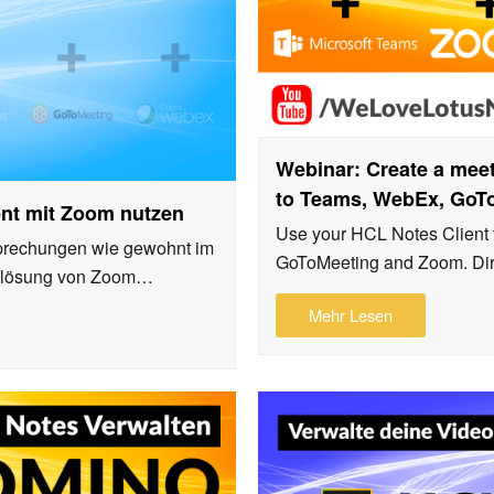
Webinar: Create a meet
to Teams, WebEx, GoT
ent mit Zoom nutzen
Use your HCL Notes Client 
prechungen wie gewohnt im
GoToMeeting and Zoom. Di
enzlösung von Zoom…
Mehr Lesen